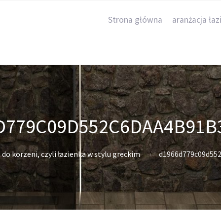
Strona główna
aranżacja łaz
D779C09D552C6DAA4B91B
do korzeni, czyli łazienka w stylu greckim
d1966d779c09d55