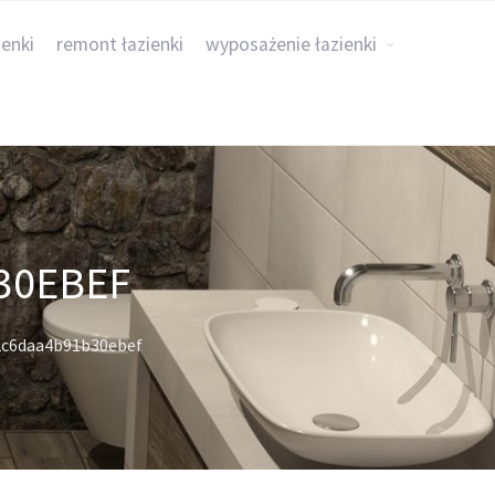
ienki
remont łazienki
wyposażenie łazienki
30EBEF
2c6daa4b91b30ebef