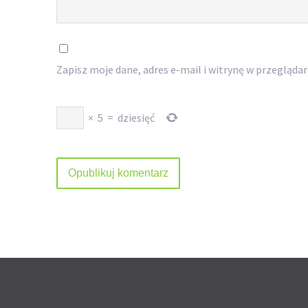
Zapisz moje dane, adres e-mail i witrynę w przegląda
×
5
=
dziesięć