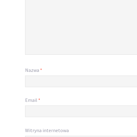
Nazwa
*
Email
*
Witryna internetowa