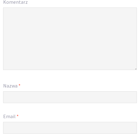
Komentarz
Nazwa
*
Email
*