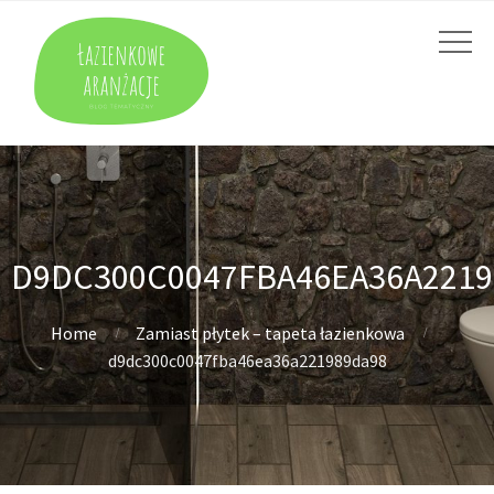
D9DC300C0047FBA46EA36A2219
Home
Zamiast płytek – tapeta łazienkowa
d9dc300c0047fba46ea36a221989da98