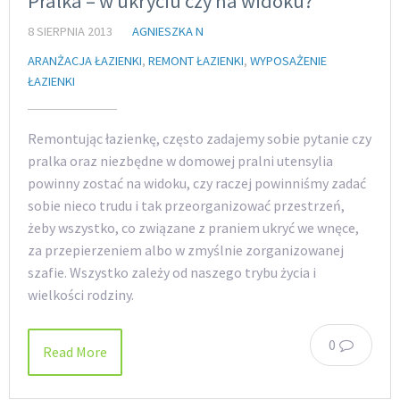
Pralka – w ukryciu czy na widoku?
8 SIERPNIA 2013
AGNIESZKA N
ARANŻACJA ŁAZIENKI
,
REMONT ŁAZIENKI
,
WYPOSAŻENIE
ŁAZIENKI
Remontując łazienkę, często zadajemy sobie pytanie czy
pralka oraz niezbędne w domowej pralni utensylia
powinny zostać na widoku, czy raczej powinniśmy zadać
sobie nieco trudu i tak przeorganizować przestrzeń,
żeby wszystko, co związane z praniem ukryć we wnęce,
za przepierzeniem albo w zmyślnie zorganizowanej
szafie. Wszystko zależy od naszego trybu życia i
wielkości rodziny.
0
Read More