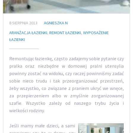
8 SIERPNIA 2013
AGNIESZKA N
ARANŻACJA ŁAZIENKI
,
REMONT ŁAZIENKI
,
WYPOSAŻENIE
ŁAZIENKI
Remontując łazienkę, często zadajemy sobie pytanie czy
pralka oraz niezbędne w domowej pralni utensylia
powinny zostać na widoku, czy raczej powinniśmy zadać
sobie nieco trudu i tak przeorganizować przestrzeń,
żeby wszystko, co związane z praniem ukryć we wnęce,
za przepierzeniem albo w zmyślnie zorganizowanej
szafie. Wszystko zależy od naszego trybu życia i
wielkości rodziny.
Jeśli mamy małe dzieci, a sami
pracujemy czy to w domu, czy