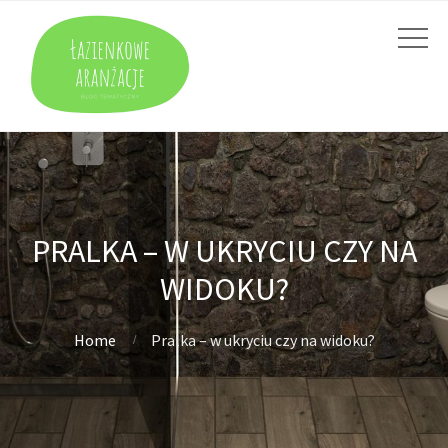
PRALKA – W UKRYCIU CZY NA
WIDOKU?
Home
Pralka – w ukryciu czy na widoku?