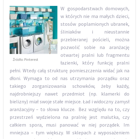
W gospodarstwach domowych,
w których nie ma małych dzieci,
stosów poplamionych ubranek,
śliniaków i nieustannie
przebieranej pościeli, można
pozwolić sobie na aranżację
otwartej pralni lub fragmentu
Źródło: Pinterest
łazienki, który funkcję pralni
pełni. Wtedy całą strukturę pomieszczenia widać jak na
dłoni. Wymaga to od nas utrzymania porządku oraz
takiego zorganizowania schowków, żeby każdy,
najdrobniejszy nawet przedmiot (np. klamerki do
bielizny) miał swoje stałe miejsce. Ład i widoczny zamysł
aranżacyjny – to słowa klucze. Bez względu na to, czy
przestrzeń wydzielona na pralnię jest malutka, czy
całkiem spora, musi panować w niej porządek. Im
mniejsza – tym większy. W sklepach z wyposażeniem