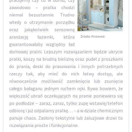
zawodowo – pralka chodzi
niemal bezustannie. Trudno
wtedy o utrzymanie porządku
oraz jakąkolwiek sensowną
aranżację łazienki, która
Źródło: Pinterest
gwarantowałaby względny ład
domowej pralni. Lepszym rozwiązaniem będzie ukrycie
pralki, koszy na brudną bieliznę oraz pudeł z proszkami
do prania, deski do prasowania i innych potrzebnych
rzeczy tak, aby mieć do nich łatwy dostęp, ale
równocześnie możliwość zamknięcia lub zsunięcia
całego bałaganu jednym ruchem ręki. Bywa bowiem, że
większość ubrań oczekujących na pranie poniewiera się
po podłodze – zaraz, zaraz, tylko zupę wstawię/telefon
odbiorę i już odpalamy pralkę… – a w dziale chemicznym
panuje chaos. Zasłony tekstylne lub żaluzjowe drzwi to
rozwiązania proste i funkcjonalne.