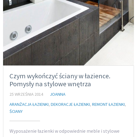
Czym wykończyć ściany w łazience.
Pomysły na stylowe wnętrza
25 WRZEŚNIA 2014
JOANNA
ARANŻACJA ŁAZIENKI
,
DEKORACJE ŁAZIENKI
,
REMONT ŁAZIENKI
,
ŚCIANY
Wyposażenie łazienki w odpowiednie meble i stylowe