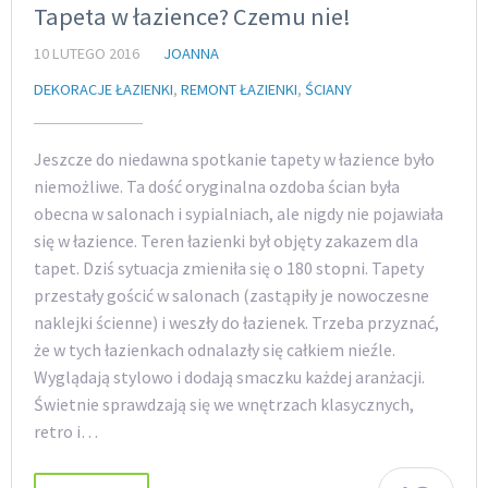
Tapeta w łazience? Czemu nie!
10 LUTEGO 2016
JOANNA
DEKORACJE ŁAZIENKI
,
REMONT ŁAZIENKI
,
ŚCIANY
Jeszcze do niedawna spotkanie tapety w łazience było
niemożliwe. Ta dość oryginalna ozdoba ścian była
obecna w salonach i sypialniach, ale nigdy nie pojawiała
się w łazience. Teren łazienki był objęty zakazem dla
tapet. Dziś sytuacja zmieniła się o 180 stopni. Tapety
przestały gościć w salonach (zastąpiły je nowoczesne
naklejki ścienne) i weszły do łazienek. Trzeba przyznać,
że w tych łazienkach odnalazły się całkiem nieźle.
Wyglądają stylowo i dodają smaczku każdej aranżacji.
Świetnie sprawdzają się we wnętrzach klasycznych,
retro i…