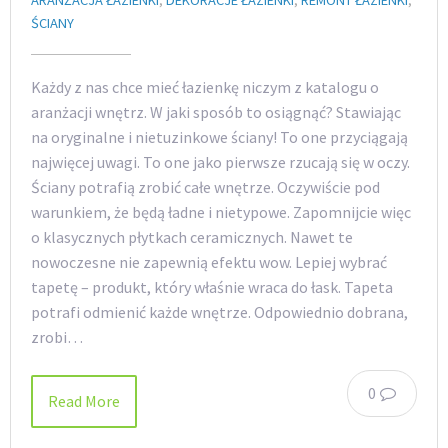
ARANŻACJA ŁAZIENKI
,
DEKORACJE ŁAZIENKI
,
REMONT ŁAZIENKI
,
ŚCIANY
Każdy z nas chce mieć łazienkę niczym z katalogu o
aranżacji wnętrz. W jaki sposób to osiągnąć? Stawiając
na oryginalne i nietuzinkowe ściany! To one przyciągają
najwięcej uwagi. To one jako pierwsze rzucają się w oczy.
Ściany potrafią zrobić całe wnętrze. Oczywiście pod
warunkiem, że będą ładne i nietypowe. Zapomnijcie więc
o klasycznych płytkach ceramicznych. Nawet te
nowoczesne nie zapewnią efektu wow. Lepiej wybrać
tapetę – produkt, który właśnie wraca do łask. Tapeta
potrafi odmienić każde wnętrze. Odpowiednio dobrana,
zrobi…
0
Read More