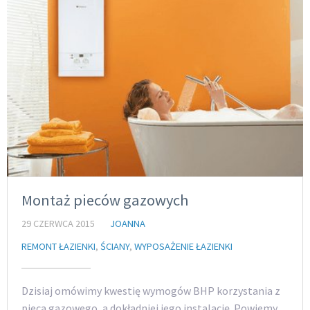
Montaż pieców gazowych
29 CZERWCA 2015
JOANNA
REMONT ŁAZIENKI
,
ŚCIANY
,
WYPOSAŻENIE ŁAZIENKI
Dzisiaj omówimy kwestię wymogów BHP korzystania z
pieca gazowego, a dokładniej jego instalację. Powiemy,