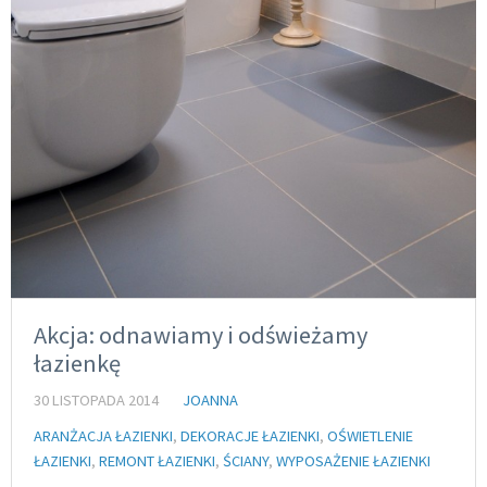
Akcja: odnawiamy i odświeżamy
łazienkę
30 LISTOPADA 2014
JOANNA
ARANŻACJA ŁAZIENKI
,
DEKORACJE ŁAZIENKI
,
OŚWIETLENIE
ŁAZIENKI
,
REMONT ŁAZIENKI
,
ŚCIANY
,
WYPOSAŻENIE ŁAZIENKI