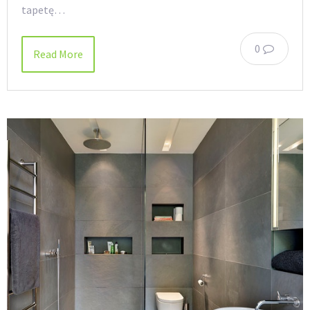
tapetę…
0
Read More