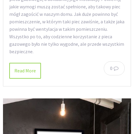
jakie wymogi muszą zostać spełnione, aby takowy piec
mógł zagościć w naszym domu. Jak duże powinno być
pomieszczenie, w którym taki piec zawiśnie, a także jaka
powinna być wentylacja w takim pomieszczeniu.
Wszystko po to, aby codzienne korzystanie z pieca
gazowego było nie tylko wygodne, ale przede wszystkim
bezpieczne.
0
Read More