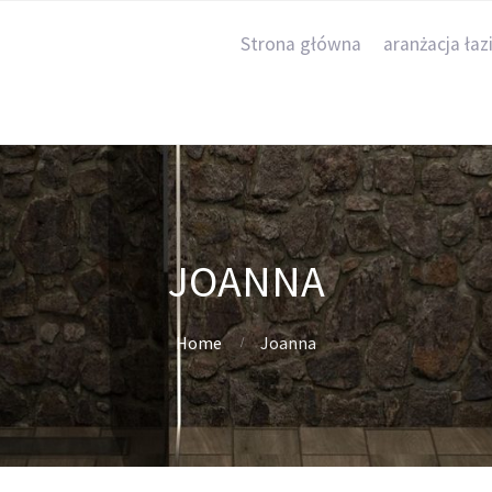
Strona główna
aranżacja łaz
JOANNA
Home
Joanna