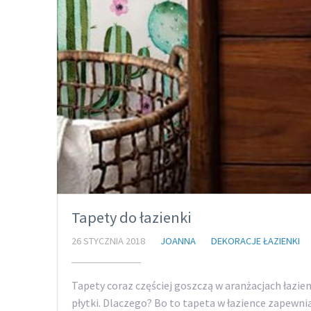
Tapety do łazienki
26 STYCZNIA 2018
JOANNA
DEKORACJE ŁAZIENKI
Tapety coraz częściej goszczą w aranżacjach łazie
płytki. Dlaczego? Bo to tapeta w łazience zapewni