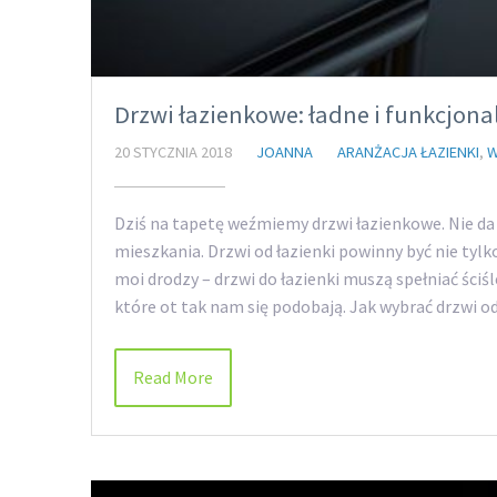
Drzwi łazienkowe: ładne i funkcjona
20 STYCZNIA 2018
JOANNA
ARANŻACJA ŁAZIENKI
,
W
Dziś na tapetę weźmiemy drzwi łazienkowe. Nie da
mieszkania. Drzwi od łazienki powinny być nie tyl
moi drodzy – drzwi do łazienki muszą spełniać ści
które ot tak nam się podobają. Jak wybrać drzwi o
Read More