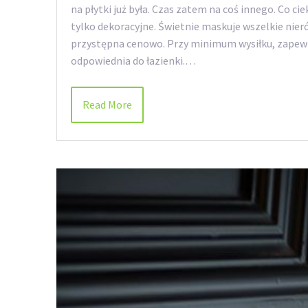
na płytki już była. Czas zatem na coś innego. Co cie
tylko dekoracyjne. Świetnie maskuje wszelkie nier
przystępna cenowo. Przy minimum wysiłku, zapewn
odpowiednia do łazienki.…
Read More