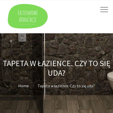
TAPETA W ŁAZIENCE. CZY TO SIĘ
UDA?
Home
Tapeta w łazience. Czy to się uda?