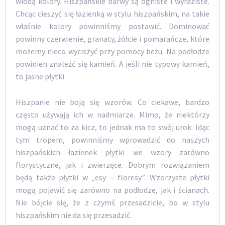
wiodą kolory. Hiszpańskie barwy są ogniste i wyraziste.
Chcąc cieszyć się łazienką w stylu hiszpańskim, na takie
właśnie kolory powinniśmy postawić. Dominować
powinny czerwienie, granaty, żółcie i pomarańcze, które
możemy nieco wyciszyć przy pomocy beżu. Na podłodze
powinien znaleźć się kamień. A jeśli nie typowy kamień,
to jasne płytki.
Hiszpanie nie boją się wzorów. Co ciekawe, bardzo
często używają ich w nadmiarze. Mimo, że niektórzy
mogą uznać to za kicz, to jednak ma to swój urok. Idąc
tym tropem, powinniśmy wprowadzić do naszych
hiszpańskich łazienek płytki we wzory zarówno
florystyczne, jak i zwierzęce. Dobrym rozwiązaniem
będą także płytki w „esy – floresy”. Wzorzyste płytki
mogą pojawić się zarówno na podłodze, jak i ścianach.
Nie bójcie się, że z czymś przesadzicie, bo w stylu
hiszpańskim nie da się przesadzić.