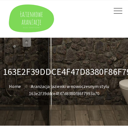
163E2F39DDCE4F47D8380F86F7
Home
Aranżacja łazienki w nowoczesnym stylu
163e2f39ddce4f47d8380f86f7993a70