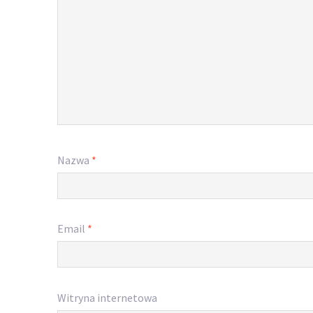
Nazwa
*
Email
*
Witryna internetowa