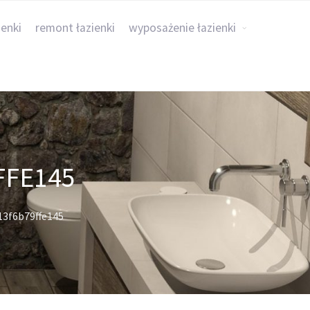
ienki
remont łazienki
wyposażenie łazienki
FFE145
13f6b79ffe145