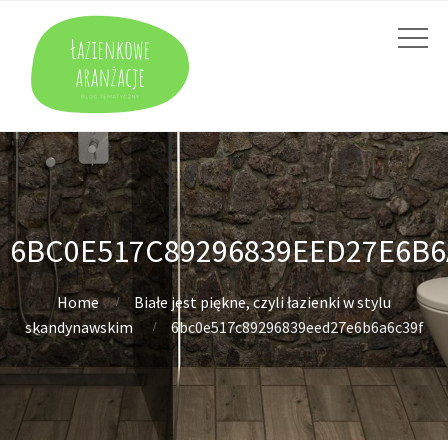
6BC0E517C89296839EED27E6B6
Home
Białe jest piękne, czyli łazienki w stylu
skandynawskim
6bc0e517c89296839eed27e6b6a6c39f