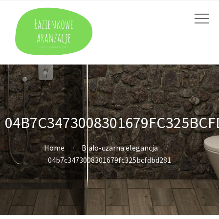
04B7C3473008301679FC325BCF
Home
Biało-czarna elegancja
04b7c3473008301679fc325bcfdbd281