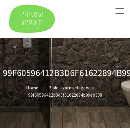
99F60596412B3D6F61622894B9
Home
Biało-czarna elegancja
99f60596412b3d6f61622894b99eb388