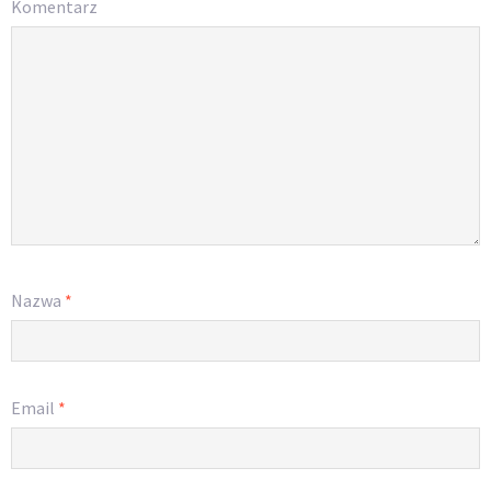
Komentarz
Nazwa
*
Email
*