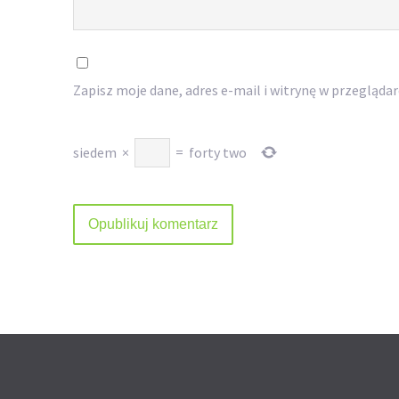
Zapisz moje dane, adres e-mail i witrynę w przegląda
siedem
×
=
forty two