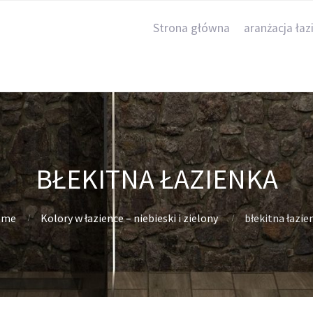
Strona główna
aranżacja łaz
BŁEKITNA ŁAZIENKA
ome
Kolory w łazience – niebieski i zielony
błekitna łazie