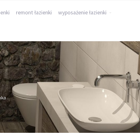
ienki
remont łazienki
wyposażenie łazienki
nka