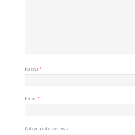
Nazwa
*
Email
*
Witryna internetowa