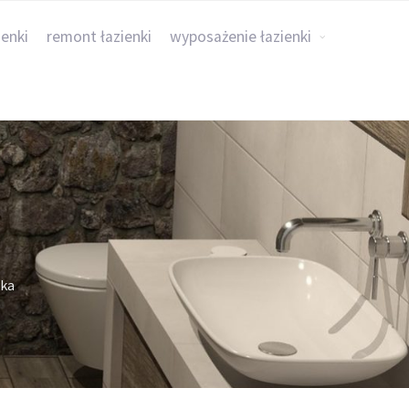
ienki
remont łazienki
wyposażenie łazienki
nka