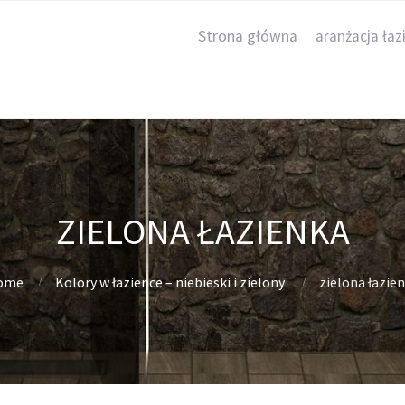
Strona główna
aranżacja łaz
ZIELONA ŁAZIENKA
ome
Kolory w łazience – niebieski i zielony
zielona łazie