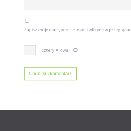
Zapisz moje dane, adres e-mail i witrynę w przegląda
−
cztery
=
dwa