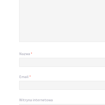
Nazwa
*
Email
*
Witryna internetowa