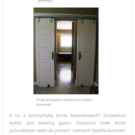
pinterest)
Drzwi przesuwne drewniane (źródło:
pinterest)
A co z kolorystyką drzwi łazienkowych? Oczywiście
wybór jest kwestią gustu. Osobiście białe drzwi
polecałabym wam do jasnych i pełnych światła łazienek.