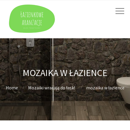
MOZAIKA W ŁAZIENCE
Home
Mozaiki wracają do łask!
mozaika w łazience