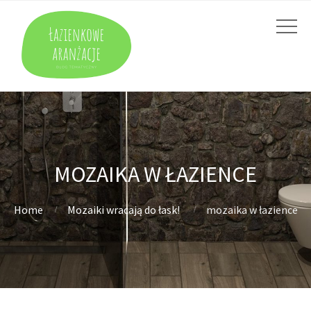
MOZAIKA W ŁAZIENCE
Home
Mozaiki wracają do łask!
mozaika w łazience