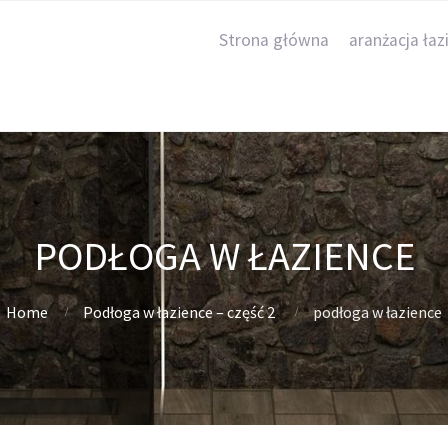
Strona główna
aranżacja łaz
PODŁOGA W ŁAZIENCE
Home
Podłoga w łazience – część 2
podłoga w łazience