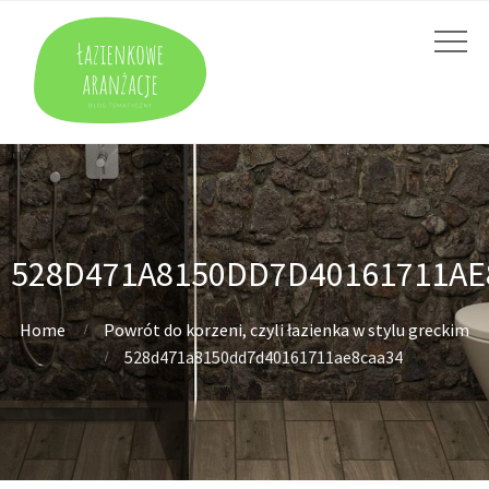
528D471A8150DD7D40161711AE
Home
Powrót do korzeni, czyli łazienka w stylu greckim
528d471a8150dd7d40161711ae8caa34