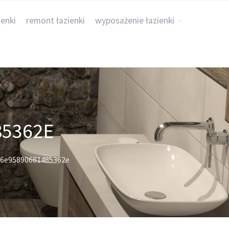
ienki
remont łazienki
wyposażenie łazienki
85362E
e6e95890681485362e