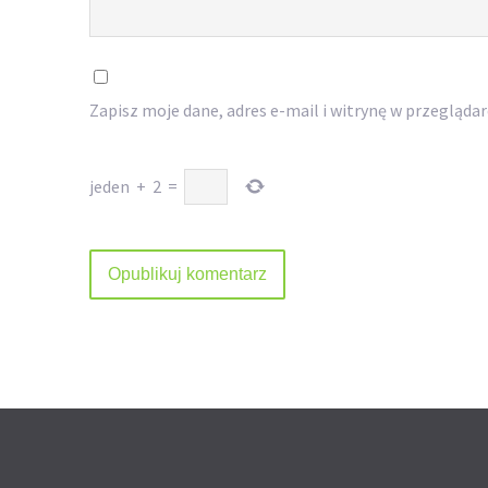
Zapisz moje dane, adres e-mail i witrynę w przegląda
jeden
+
2
=