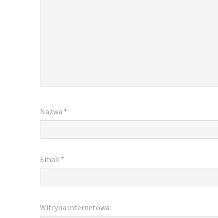
Nazwa
*
Email
*
Witryna internetowa