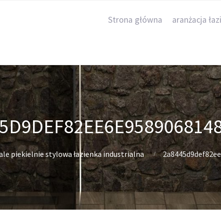
Strona główna
aranżacja łaz
5D9DEF82EE6E958906814
ale piekielnie stylowa łazienka industrialna
2a8445d9def82e