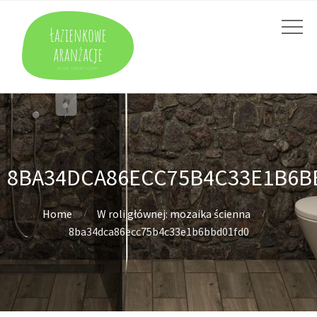
8BA34DCA86ECC75B4C33E1B6B
Home
W roli głównej: mozaika ścienna
8ba34dca86ecc75b4c33e1b6bbd01fd0