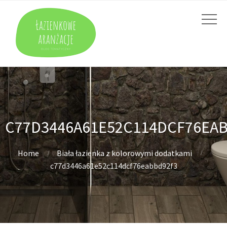
C77D3446A61E52C114DCF76EA
Home
Biała łazienka z kolorowymi dodatkami
c77d3446a61e52c114dcf76eabbd92f3