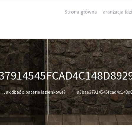
Strona główna
aranżacja łaz
37914545FCAD4C148D892
Jak dbać o baterie łazienkowe?
a3bae37914545fcad4c148d