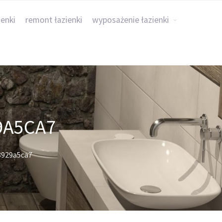
ienki
remont łazienki
wyposażenie łazienki
9A5CA7
8929a5ca7