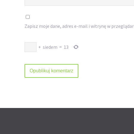
Zapisz moje dane, adres e-mail i witrynę w przegląda
+
siedem
=
13