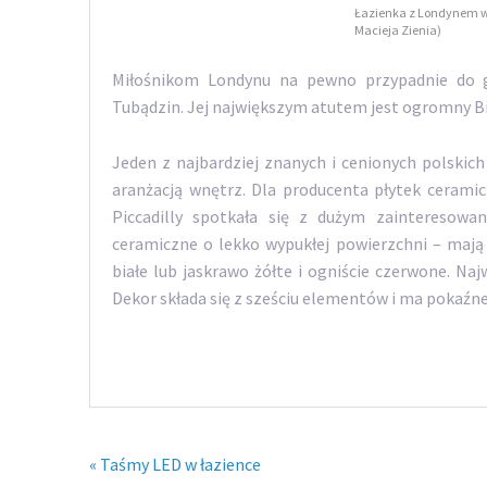
Łazienka z Londynem w t
Macieja Zienia)
Miłośnikom Londynu na pewno przypadnie do gu
Tubądzin. Jej największym atutem jest ogromny B
Jeden z najbardziej znanych i cenionych polskich
aranżacją wnętrz. Dla producenta płytek ceramicz
Piccadilly spotkała się z dużym zainteresowa
ceramiczne o lekko wypukłej powierzchni – mają 
białe lub jaskrawo żółte i ogniście czerwone. Najw
Dekor składa się z sześciu elementów i ma pokaź
« Taśmy LED w łazience