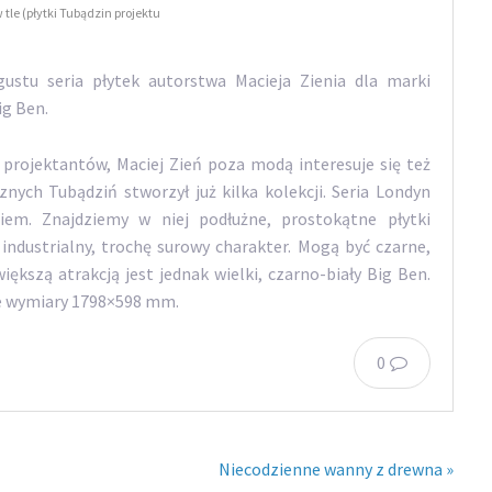
le (płytki Tubądzin projektu
stu seria płytek autorstwa Macieja Zienia dla marki
ig Ben.
 projektantów, Maciej Zień poza modą interesuje się też
nych Tubądziń stworzył już kilka kolekcji. Seria Londyn
niem. Znajdziemy w niej podłużne, prostokątne płytki
industrialny, trochę surowy charakter. Mogą być czarne,
iększą atrakcją jest jednak wielki, czarno-biały Big Ben.
ne wymiary 1798×598 mm.
0
Niecodzienne wanny z drewna »