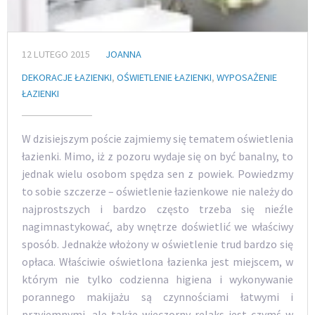
12 LUTEGO 2015
JOANNA
DEKORACJE ŁAZIENKI
,
OŚWIETLENIE ŁAZIENKI
,
WYPOSAŻENIE
ŁAZIENKI
W dzisiejszym poście zajmiemy się tematem oświetlenia
łazienki. Mimo, iż z pozoru wydaje się on być banalny, to
jednak wielu osobom spędza sen z powiek. Powiedzmy
to sobie szczerze – oświetlenie łazienkowe nie należy do
najprostszych i bardzo często trzeba się nieźle
nagimnastykować, aby wnętrze doświetlić we właściwy
sposób. Jednakże włożony w oświetlenie trud bardzo się
opłaca. Właściwie oświetlona łazienka jest miejscem, w
którym nie tylko codzienna higiena i wykonywanie
porannego makijażu są czynnościami łatwymi i
przyjemnymi, ale także wieczorny relaks jest czymś w