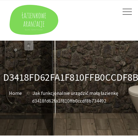
D3418FD62FA1F810FFB0CCDF8B
Home
Jak funkcjonalnie urządzić małą łazienkę
d3418fd62fa1f810ffb0ccdf8b734492