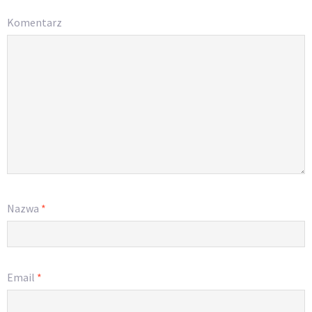
Komentarz
Nazwa
*
Email
*