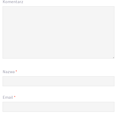
Komentarz
Nazwa
*
Email
*