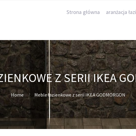
Strona główna
aranżacja łaz
ZIENKOWE Z SERII IKEA 
Home
Meble łazienkowe z serii IKEA GODMORGON