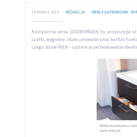
18 MARCA 2013
REDAKCJA
MEBLE ŁAZIENKOWE
,
WY
Kompletna seria GODMORGEN to propozycja stw
szafki, wygodne i duże umywalki oraz bardzo funkc
czego słynie IKEA – system przechowywania ideal
Meble łazienkowe z serii 
www.ikea.pl)