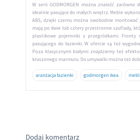
W serii GODMORGEN można znaleźć zarówno duże
idealnie pasujące do małych wnętrz. Meble wykona
ABS, dzięki czemu można swobodnie montować je
mają po dwie lub cztery przestronne szuflady, k
plastikowe pojemniki z przegródkami. Fronty 
pasującego do łazienki. W ofercie są też wygodn
Poza klasycznymi białymi znajdziemy też efekt
kruszonego marmuru. Do umywalki można też dobr
aranżacja łazienki
godmorgen ikea
mebl
Dodaj komentarz