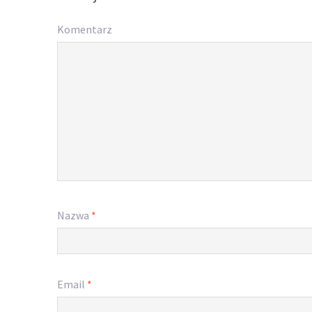
Komentarz
Nazwa
*
Email
*