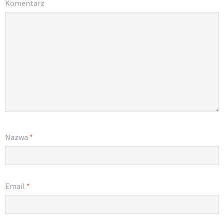
Komentarz
Nazwa
*
Email
*