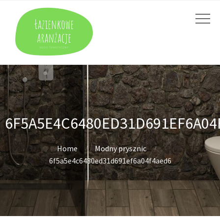
6F5A5E4C6480ED31D691EF6A04
Home
Modny prysznic
6f5a5e4c6480ed31d691ef6a04f4aed6