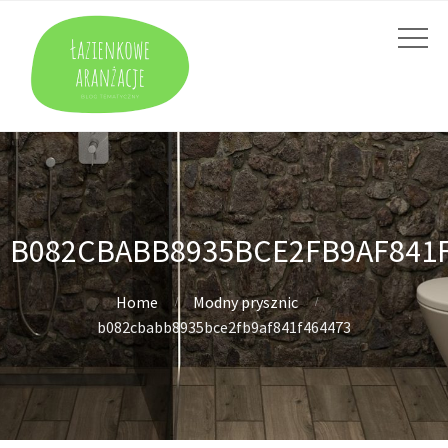
B082CBABB8935BCE2FB9AF841F
Home
Modny prysznic
b082cbabb8935bce2fb9af841f464473