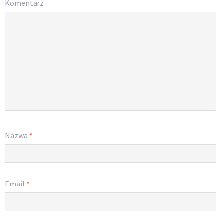
Komentarz
Nazwa
*
Email
*