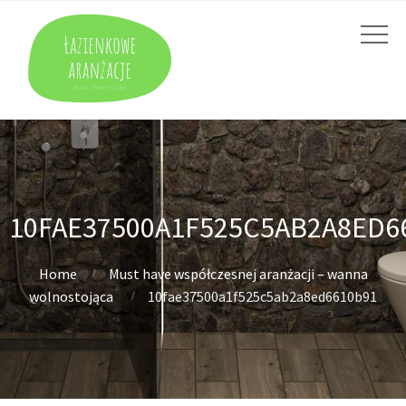
10FAE37500A1F525C5AB2A8ED6
Home
Must have współczesnej aranżacji – wanna
wolnostojąca
10fae37500a1f525c5ab2a8ed6610b91