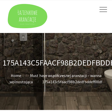
175A143C5FAACF98B2DEDFBDD
Home
Must have współczesnej aranżacji – wanna
wolnostojąca
175a143c5faacf98b2dedfbddeff00df