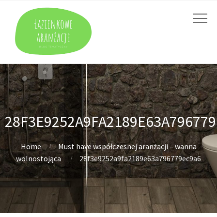
28F3E9252A9FA2189E63A79677
Home
Must have współczesnej aranżacji – wanna
wolnostojąca
28f3e9252a9fa2189e63a796779ec9a6