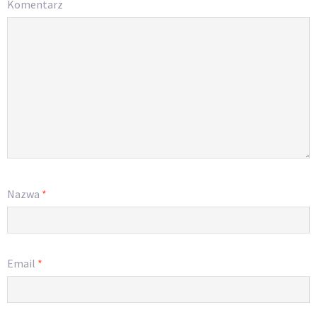
Komentarz
Nazwa
*
Email
*