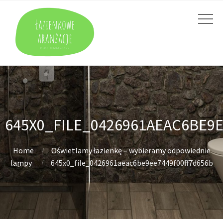
645X0_FILE_0426961AEAC6BE9
Home
Oświetlamy łazienkę – wybieramy odpowiednie
lampy
645x0_file_0426961aeac6be9ee7449f00ff7d656b