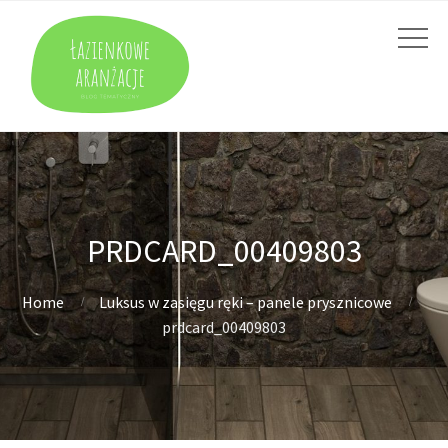
PRDCARD_00409803
Home
Luksus w zasięgu ręki – panele prysznicowe
prdcard_00409803