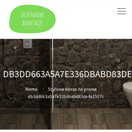
DB3DD663A5A7E336DBABD83DE
Home
Stylowe kosze na pranie
db3dd663a5a7e336dbabd83de4a1507c