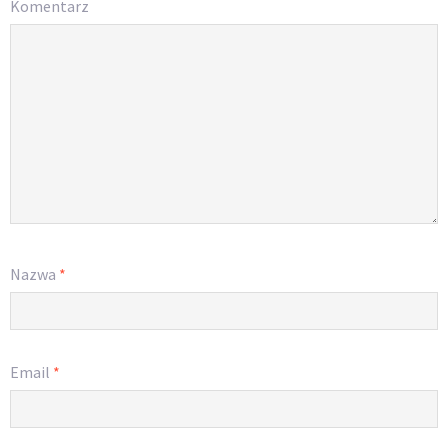
Komentarz
Nazwa
*
Email
*