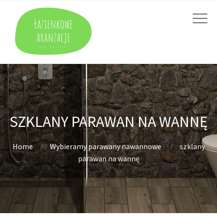
SZKLANY PARAWAN NA WANNĘ
Home
Wybieramy parawany nawannowe
szklany
parawan na wannę