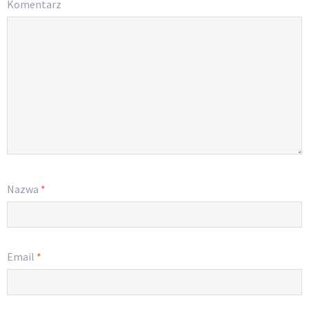
Komentarz
Nazwa
*
Email
*