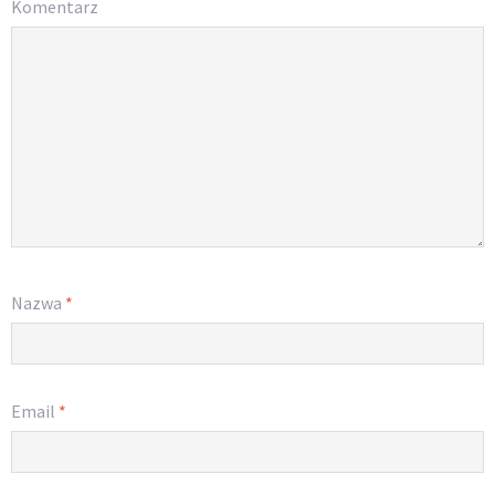
Komentarz
Nazwa
*
Email
*