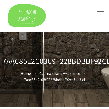
7AAC85E2C03C9F228BDBBF92C
Home
Czarna ściana w łazience
7aac85e2c03c9f228bdbbf92cd74c334