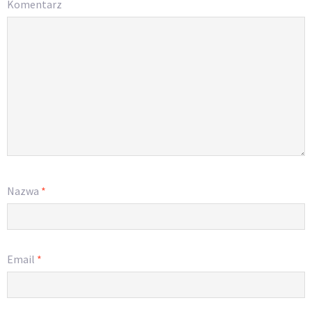
Komentarz
Nazwa
*
Email
*