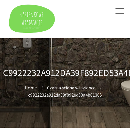
C9922232A912DA39F892ED53A4
Home
Czarna ściana w łazience
c9922232a912da39f892ed53a4b81385