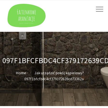
097F1BFCFBDC4CF379172639CD
Home
Jak urządzić pokój kąpielowy?
097f1bfcfbdc4cf379172639cd73362a