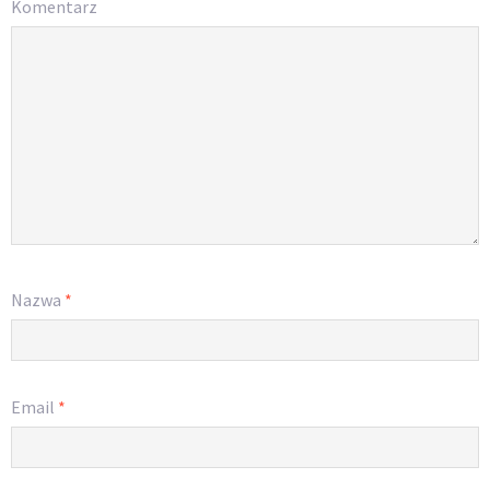
Komentarz
Nazwa
*
Email
*