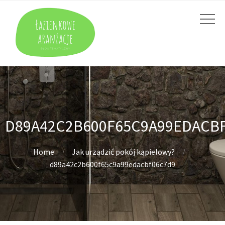
D89A42C2B600F65C9A99EDACB
Home
Jak urządzić pokój kąpielowy?
d89a42c2b600f65c9a99edacbf06c7d9