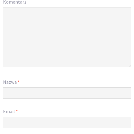
Komentarz
Nazwa
*
Email
*