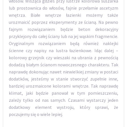
włosów. Wisząca gdzieś przy lustrze kolorowa suszarka
lub prostownica do włosów, fajnie przełamie ascetyzm
wnętrza. Białe wnętrze łazienki możemy także
urozmaicić poprzez eksperymenty ze ścianą. Na pewno
fajnym rozwiązaniem będzie beton dekoracyjny
przyklejony do całej ściany lub na jej wąskim fragmencie.
Oryginalnym rozwiązaniem będą również naklejki
ścienne czy napisy na lustra łazienkowe. Idąc dalej –
kolorowy grzejnik czy wieszaki na ubrania z pewnością
dodadzą białym ścianom nowoczesnego charakteru. Tak
naprawdę dokonując nawet niewielkiej zmiany w postaci
dodatków, jesteśmy w stanie stworzyć zupełnie inne,
bardziej urozmaicone kolorami wnętrze. Tak naprawdę
klimat, jaki będzie panował w tym pomieszczeniu,
zależy tylko od nas samych. Czasami wystarczy jeden
dodatkowy element wystroju, który sprawi, że
poczujemy się o wiele lepiej.