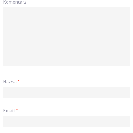
Komentarz
Nazwa
*
Email
*