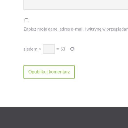
Zapisz moje dane, adres e-mail i witrynę w przegląda
siedem
×
=
63