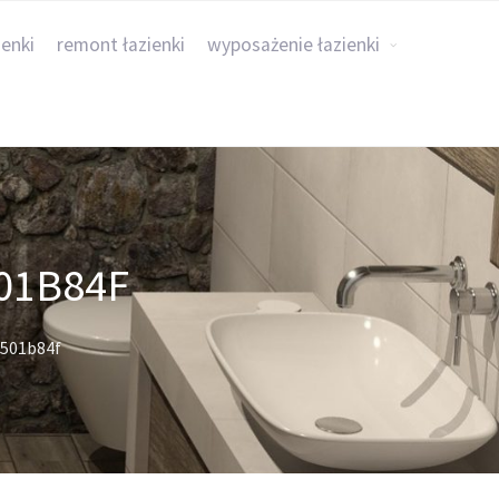
ienki
remont łazienki
wyposażenie łazienki
01B84F
501b84f