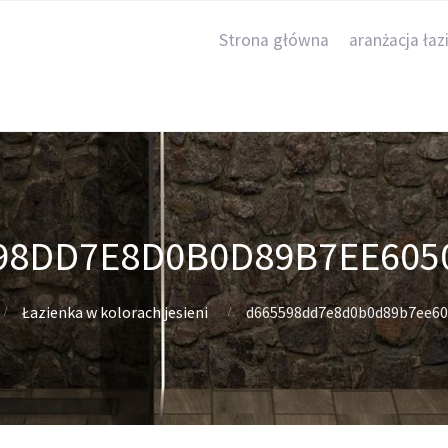
Strona główna
aranżacja łaz
98DD7E8D0B0D89B7EE605
Łazienka w kolorach jesieni
d665598dd7e8d0b0d89b7ee60