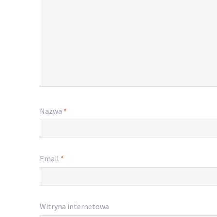
Nazwa
*
Email
*
Witryna internetowa