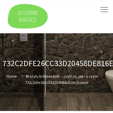
732C2DFE26CC33D20458DE816
Home
W stylu królewskim… czyli co, jak i z czym
732c2dfe26cc33d20458de816e2cadab