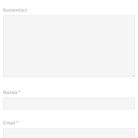
Komentarz
Nazwa
*
Email
*